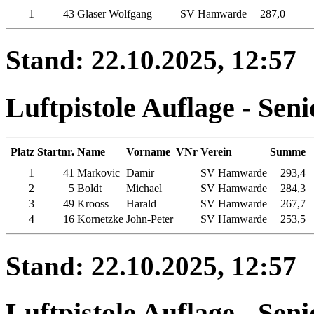
1
43
Glaser
Wolfgang
SV Hamwarde
287,0
Stand: 22.10.2025, 12:57
Luftpistole Auflage - Seni
Platz
Startnr.
Name
Vorname
VNr
Verein
Summe
1
41
Markovic
Damir
SV Hamwarde
293,4
2
5
Boldt
Michael
SV Hamwarde
284,3
3
49
Krooss
Harald
SV Hamwarde
267,7
4
16
Kornetzke
John-Peter
SV Hamwarde
253,5
Stand: 22.10.2025, 12:57
Luftpistole Auflage - Seni