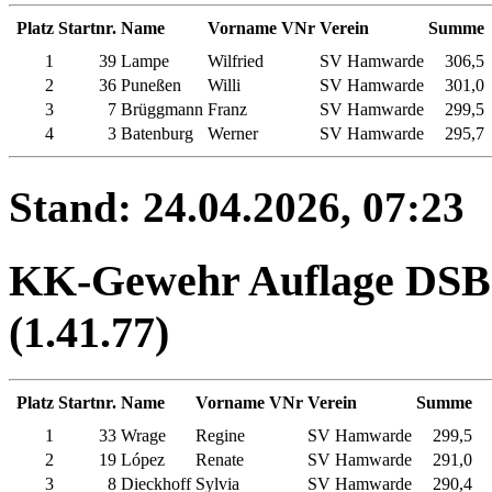
Platz
Startnr.
Name
Vorname
VNr
Verein
Summe
1
39
Lampe
Wilfried
SV Hamwarde
306,5
2
36
Puneßen
Willi
SV Hamwarde
301,0
3
7
Brüggmann
Franz
SV Hamwarde
299,5
4
3
Batenburg
Werner
SV Hamwarde
295,7
Stand: 24.04.2026, 07:23
KK-Gewehr Auflage DSB -
(1.41.77)
Platz
Startnr.
Name
Vorname
VNr
Verein
Summe
1
33
Wrage
Regine
SV Hamwarde
299,5
2
19
López
Renate
SV Hamwarde
291,0
3
8
Dieckhoff
Sylvia
SV Hamwarde
290,4