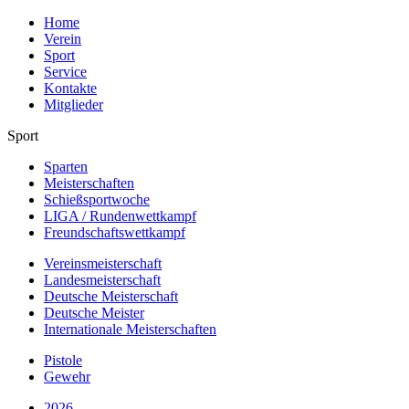
Home
Verein
Sport
Service
Kontakte
Mitglieder
Sport
Sparten
Meisterschaften
Schießsportwoche
LIGA / Rundenwettkampf
Freundschaftswettkampf
Vereinsmeisterschaft
Landesmeisterschaft
Deutsche Meisterschaft
Deutsche Meister
Internationale Meisterschaften
Pistole
Gewehr
2026