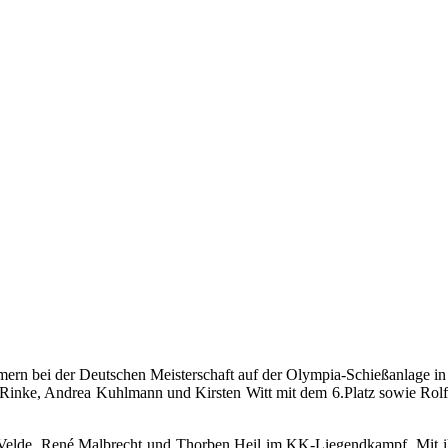
rn bei der Deutschen Meisterschaft auf der Olympia-Schießanlage i
a Rinke, Andrea Kuhlmann und Kirsten Witt mit dem 6.Platz sowie Rol
er Velde, René Malbrecht und Thorben Heil im KK-Liegendkampf. Mit ih