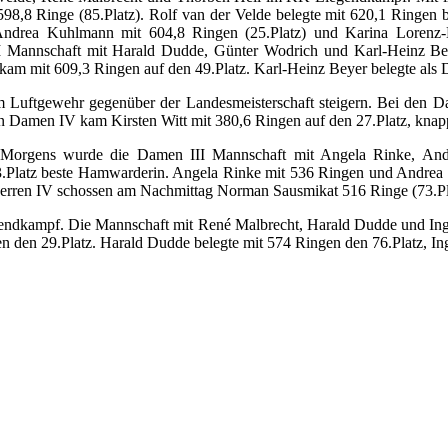
98,8 Ringe (85.Platz). Rolf van der Velde belegte mit 620,1 Ringen 
ndrea Kuhlmann mit 604,8 Ringen (25.Platz) und Karina Lorenz-Kö
II Mannschaft mit Harald Dudde, Günter Wodrich und Karl-Heinz Bey
kam mit 609,3 Ringen auf den 49.Platz. Karl-Heinz Beyer belegte als
Luftgewehr gegenüber der Landesmeisterschaft steigern. Bei den Da
 Damen IV kam Kirsten Witt mit 380,6 Ringen auf den 27.Platz, knapp
Morgens wurde die Damen III Mannschaft mit Angela Rinke, Andr
.Platz beste Hamwarderin. Angela Rinke mit 536 Ringen und Andrea K
 Herren IV schossen am Nachmittag Norman Sausmikat 516 Ringe (73.Pl
ndkampf. Die Mannschaft mit René Malbrecht, Harald Dudde und Ingo Fe
en den 29.Platz. Harald Dudde belegte mit 574 Ringen den 76.Platz, I