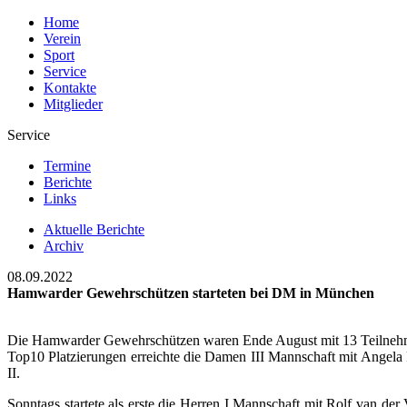
Home
Verein
Sport
Service
Kontakte
Mitglieder
Service
Termine
Berichte
Links
Aktuelle Berichte
Archiv
08.09.2022
Hamwarder Gewehrschützen starteten bei DM in München
Die Hamwarder Gewehrschützen waren Ende August mit 13 Teilnehme
Top10 Platzierungen erreichte die Damen III Mannschaft mit Angel
II.
Sonntags startete als erste die Herren I Mannschaft mit Rolf van d