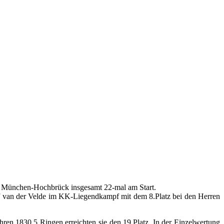
n München-Hochbrück insgesamt 22-mal am Start.
f van der Velde im KK-Liegendkampf mit dem 8.Platz bei den Herren
ren 1830,5 Ringen erreichten sie den 19.Platz. In der Einzelwertung