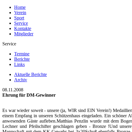
Home
Verein
Sport
Service
Kontakte
Mitglieder
Service
Termine
Berichte
Links
Aktuelle Berichte
Archiv
08.11.2008
Ehrung für DM-Gewinner
Es war wieder soweit - unsere (ja, WIR sind EIN Verein!) Medail
einem Empfang in unseren Schützenhaus eingeladen. Ein schöner Ab
anwesenden Gäste aufleben.Matthias Penzlin wurde mit dem Bogen
Lechner und Pfeilschifter geschlagen geben - Bronze !Und unsere 
Mannschaft mit dem KK-Gewehr bei 3x20Schuß ebenfalls Bronze !Uns