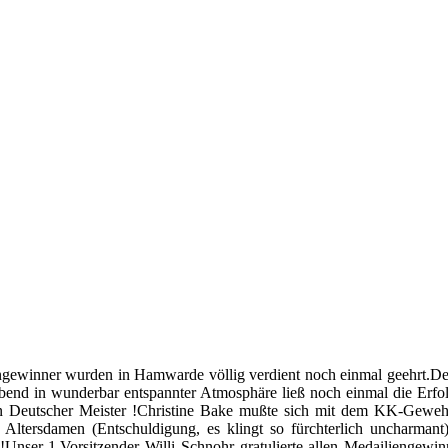
liengewinner wurden in Hamwarde völlig verdient noch einmal geehr
end in wunderbar entspannter Atmosphäre ließ noch einmal die Erfo
 Deutscher Meister !Christine Bake mußte sich mit dem KK-Gewehr 
Altersdamen (Entschuldigung, es klingt so fürchterlich uncharmant
er 1.Vorsitzender Willi Schnohr gratulierte allen Medailiengewinne