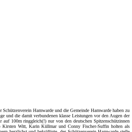
t.Der Schützenverein Hamwarde und die Gemeinde Hamwarde haben zu
lge und die damit verbundenen klasse Leistungen vor den Augen der
auf 100m ringgleich(!) nur von den deutschen Spitzenschützinnen
) Kirsten Witt, Karin Küllmar und Conny Fischer-Suffin holten als
rn herzlichst und bekräftigte, der Schützenverein Hamwarde stelle