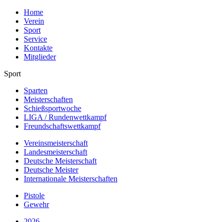
Home
Verein
Sport
Service
Kontakte
Mitglieder
Sport
Sparten
Meisterschaften
Schießsportwoche
LIGA / Rundenwettkampf
Freundschaftswettkampf
Vereinsmeisterschaft
Landesmeisterschaft
Deutsche Meisterschaft
Deutsche Meister
Internationale Meisterschaften
Pistole
Gewehr
2026