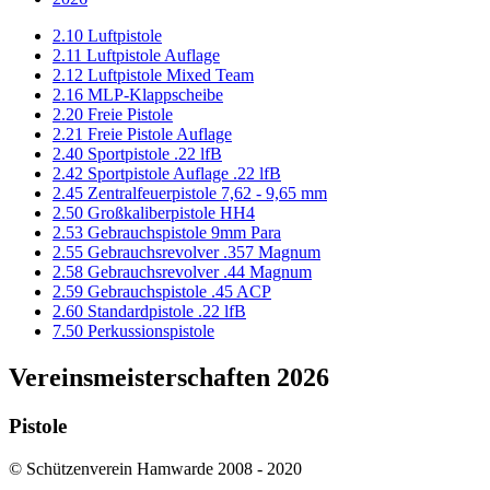
2.10 Luftpistole
2.11 Luftpistole Auflage
2.12 Luftpistole Mixed Team
2.16 MLP-Klappscheibe
2.20 Freie Pistole
2.21 Freie Pistole Auflage
2.40 Sportpistole .22 lfB
2.42 Sportpistole Auflage .22 lfB
2.45 Zentralfeuerpistole 7,62 - 9,65 mm
2.50 Großkaliberpistole HH4
2.53 Gebrauchspistole 9mm Para
2.55 Gebrauchsrevolver .357 Magnum
2.58 Gebrauchsrevolver .44 Magnum
2.59 Gebrauchspistole .45 ACP
2.60 Standardpistole .22 lfB
7.50 Perkussionspistole
Vereinsmeisterschaften 2026
Pistole
© Schützenverein Hamwarde 2008 - 2020