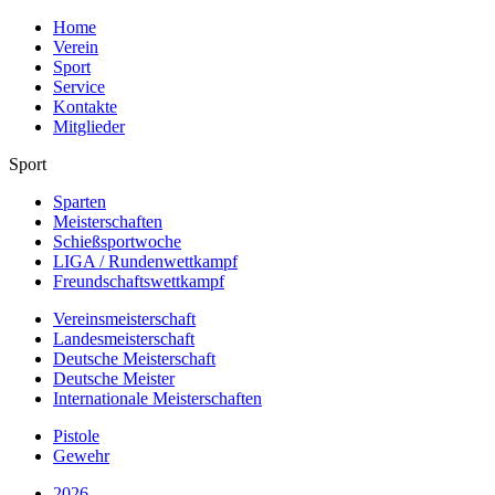
Home
Verein
Sport
Service
Kontakte
Mitglieder
Sport
Sparten
Meisterschaften
Schießsportwoche
LIGA / Rundenwettkampf
Freundschaftswettkampf
Vereinsmeisterschaft
Landesmeisterschaft
Deutsche Meisterschaft
Deutsche Meister
Internationale Meisterschaften
Pistole
Gewehr
2026